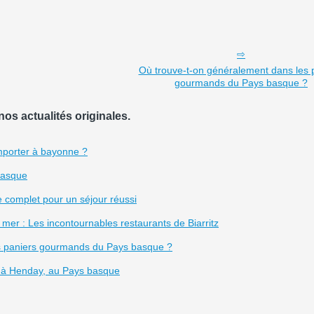
Où trouve-t-on généralement dans les 
gourmands du Pays basque ?
nos actualités originales.
emporter à bayonne ?
basque
 complet pour un séjour réussi
mer : Les incontournables restaurants de Biarritz
s paniers gourmands du Pays basque ?
a à Henday, au Pays basque