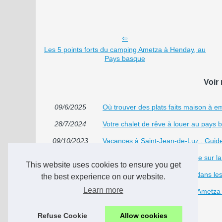
Les 5 points forts du camping Ametza à Henday, au
Pays basque
Voir 
09/6/2025
Où trouver des plats faits maison à 
28/7/2024
Votre chalet de rêve à louer au pays 
09/10/2023
Vacances à Saint-Jean-de-Luz : Guide
29/8/2023
Dînez avec une vue imprenable sur la 
This website uses cookies to ensure you get
14/12/2022
Où trouve-t-on généralement dans le
the best experience on our website.
Learn more
23/5/2022
Les 5 points forts du camping Ametz
07/3/2016
Location vacances Hendaye
Refuse Cookie
Allow cookies