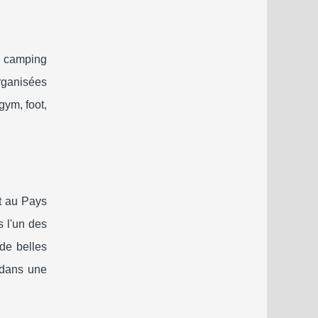
n camping
organisées
gym, foot,
rt au Pays
 l'un des
 de belles
s dans une