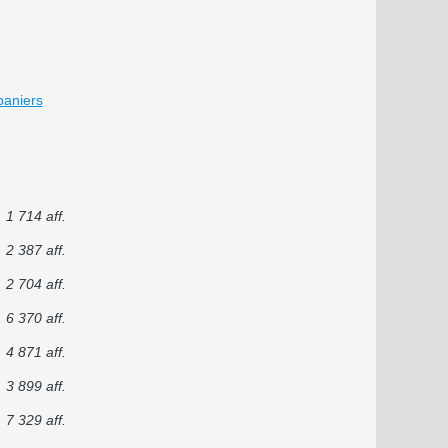
paniers
1 714 aff.
2 387 aff.
2 704 aff.
6 370 aff.
4 871 aff.
3 899 aff.
7 329 aff.